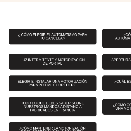
¿ CÓMO ELEGIR EL AUTOMATISMO PARA
¿CÓ
TU CANCELA ?
AUTOMAT
LUZ INTERMITENTE Y MOTORIZACIÓN
APERTURA 
DE PORTAL
ELEGIR E INSTALAR UNA MOTORIZACIÓN
¿CUÁL E
PARA PORTAL CORREDERO
TODO LO QUE DEBES SABER SOBRE
¿CÓMO C
NUESTROS MANDOS A DISTANCIA
UNA MOT
FABRICADOS EN FRANCIA
¿CÓMO MANTENER LA MOTORIZACIÓN