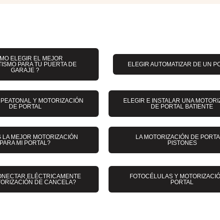
MO ELEGIR EL MEJOR
ISMO PARA TU PUERTA DE
ELEGIR AUTOMATIZAR DE UN P
GARAJE ?
PEATONAL Y MOTORIZACIÓN
ELEGIR E INSTALAR UNA MOTOR
DE PORTAL
DE PORTAL BATIENTE
S LA MEJOR MOTORIZACIÓN
LA MOTORIZACIÓN DE PORTA
PARA MI PORTAL?
PISTONES
ONECTAR ELÉCTRICAMENTE
FOTOCÉLULAS Y MOTORIZACI
ORIZACIÓN DE CANCELA?
PORTAL