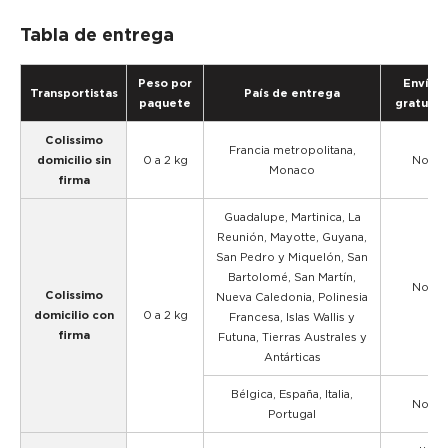
Tabla de entrega
Peso por
Envío
Transportistas
País de entrega
paquete
gratuito
Colissimo
Francia metropolitana,
domicilio sin
0 a 2 kg
No
Monaco
firma
Guadalupe, Martinica, La
Reunión, Mayotte, Guyana,
San Pedro y Miquelón, San
Bartolomé, San Martín,
No
Colissimo
Nueva Caledonia, Polinesia
domicilio con
0 a 2 kg
Francesa, Islas Wallis y
firma
Futuna, Tierras Australes y
Antárticas
Bélgica, España, Italia,
No
Portugal