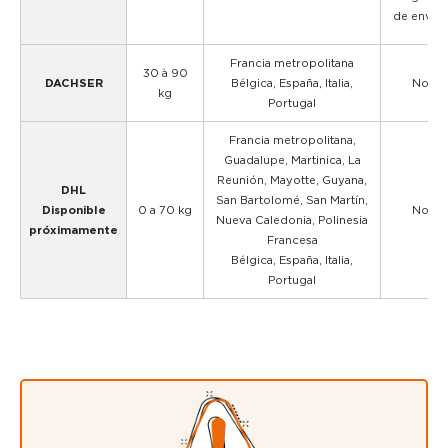
de envío)
Francia metropolitana
30 à 90
DACHSER
Bélgica, España, Italia,
No
kg
Portugal
Francia metropolitana,
Guadalupe, Martinica, La
Reunión, Mayotte, Guyana,
DHL
San Bartolomé, San Martín,
Disponible
0 a 70 kg
No
Nueva Caledonia, Polinesia
próximamente
Francesa
Bélgica, España, Italia,
Portugal