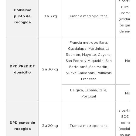
a partir d
80€ de
Colissimo
compra
punto de
0 a 3 kg
Francia metropolitana
(excluido
recogida
los gasto
de envío)
Francia metropolitana,
Guadalupe, Martinica, La
Reunión, Mayotte, Guyana,
San Pedro y Miquelón, San
No
DPD PREDICT
Bartolomé, San Martín,
2 a 30 kg
domicilio
Nueva Caledonia, Polinesia
Francesa
Bélgica, España, Italia,
No
Portugal
a partir d
80€ de
DPD punto de
compra
3 a 20 kg
Francia metropolitana
recogida
(excluido
los gasto