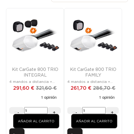
Promoción
¡SOLO EN LÍNEA!
Promoción
¡SOLO EN LÍNEA!
Kit CarGate 800 TRIO
Kit CarGate 800 TRIO
INTEGRAL
FAMILY
4 mandos a distancia +
4 mandos a distancia +
teclado + fotocélulas
teclado
291,60 €
321,60 €
261,70 €
286,70 €
-
+
-
+
AÑADIR AL CARRITO
AÑADIR AL CARRITO