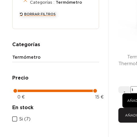
Categorías :
Termómetro
BORRAR FILTROS
Categorías
Term
Termómetro
ThermoM
Precio
-
0 €
15 €
AÑAD
En stock
AÑADI
Si
(7)