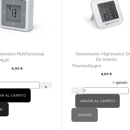
FUERA DE STOCK
ómetro Multifuncional
Termómetro-Higrómetro Dig
De Interior
ulti
ThermoHygro
6,90 €
8,90 €
+
-
IR AL CARRITO
AÑADIR AL CARRITO
R
AÑADIR