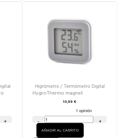
gital
Higrómetro / Termómetro Digital
ro
HygroThermo magnet
10,99 €
+
-
+
AÑADIR AL CARRITO