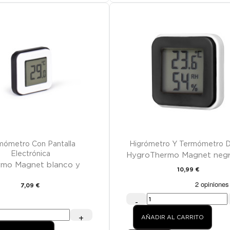
mómetro Con Pantalla
Higrómetro Y Termómetro Di
Electrónica
HygroThermo Magnet neg
rmo Magnet blanco y
10,99 €
7,09 €
-
AÑADIR AL CARRITO
+