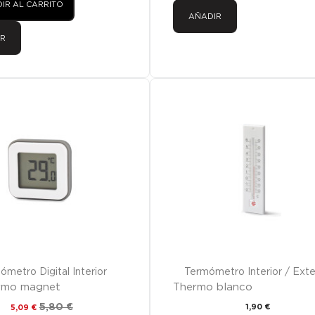
IR AL CARRITO
AÑADIR
R
ómetro Digital Interior
Termómetro Interior / Exte
rmo magnet
Thermo blanco
5,80 €
1,90 €
5,09 €