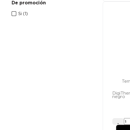
De promoción
Si
(1)
Ter
DigiThe
negro
-