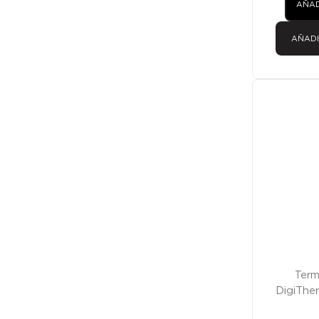
AÑAD
AÑADI
Promoción
Term
DigiThe