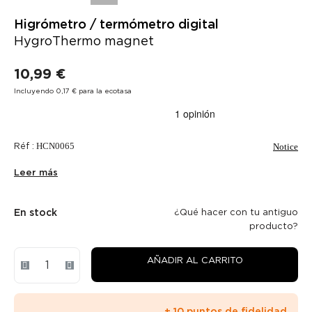
Higrómetro / termómetro digital
HygroThermo magnet
10,99 €
Incluyendo 0,17 € para la ecotasa
Réf :
HCN0065
Notice
Leer más
En stock
¿Qué hacer con tu antiguo
producto?
AÑADIR AL CARRITO
+ 10 puntos de fidelidad