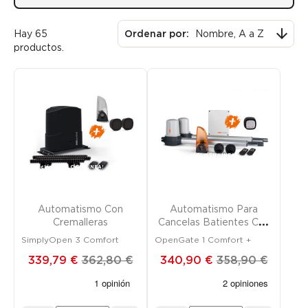

Hay 65
Ordenar por:
Nombre, A a Z
productos.
Promoción
¡SOLO EN LÍNEA!
Promoción
¡SOLO EN LÍNEA!
FUERA DE STOCK
Automatismo Con
Automatismo Para
Cremalleras
Cancelas Batientes Con
Cilindros
SimplyOpen 3 Comfort
OpenGate 1 Comfort +
339,79 €
362,80 €
340,90 €
358,90 €