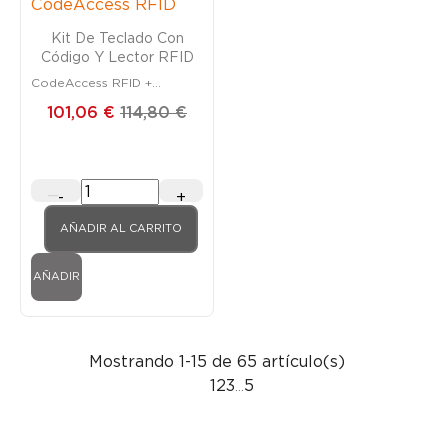
Kit De Teclado Con
Código Y Lector RFID
CodeAccess RFID +
Alimentación 12V
101,06 €
114,80 €
-
+
AÑADIR AL CARRITO
AÑADIR
Mostrando 1-15 de 65 artículo(s)
1
2
3
5
…