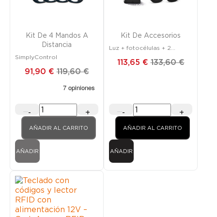
FUERA DE STOCK
Promoción
¡SOLO EN LÍNEA!
Kit De 4 Mandos A
Kit De Accesorios
Distancia
Luz + fotocélulas + 2
SimplyControl
mandos a distancia
113,65 €
133,60 €
91,90 €
119,60 €
-
+
-
+
AÑADIR AL CARRITO
AÑADIR AL CARRITO
AÑADIR
AÑADIR
Promoción
FUERA DE STOCK