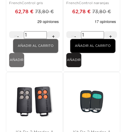
FrenchControl gris
FrenchControl naranjas
62,78 €
73,80 €
62,78 €
73,80 €
-
+
-
+
AÑADIR AL CARRITO
AÑADIR AL CARRITO
AÑADIR
AÑADIR
Promoción
¡SOLO EN LÍNEA!
Promoción
¡SOLO EN LÍNEA!
FUERA DE STOCK