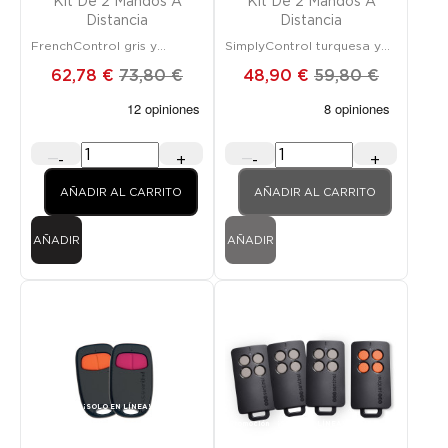
Kit De 2 Mandos A
Kit De 2 Mandos A
Distancia
Distancia
FrenchControl gris y
SimplyControl turquesa y
naranja
amarillo
62,78 €
73,80 €
48,90 €
59,80 €
-
+
-
+
AÑADIR AL CARRITO
AÑADIR AL CARRITO
AÑADIR
AÑADIR
Promoción
¡SOLO EN LÍNEA!
FUERA DE STOCK
Promoción
¡SOLO EN LÍNEA!