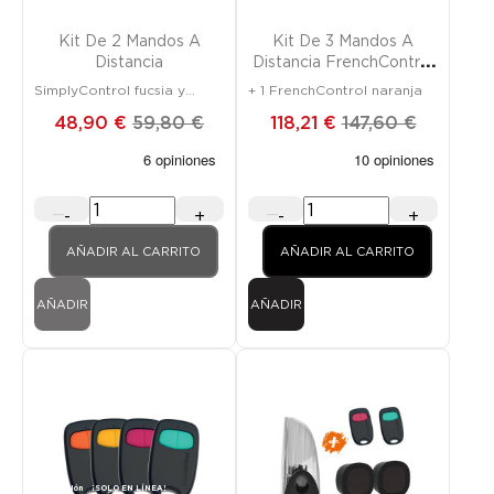
Kit De 2 Mandos A
Kit De 3 Mandos A
Distancia
Distancia FrenchControl
Gris
SimplyControl fucsia y
+ 1 FrenchControl naranja
naranja
48,90 €
59,80 €
118,21 €
147,60 €
-
+
-
+
AÑADIR AL CARRITO
AÑADIR AL CARRITO
AÑADIR
AÑADIR
Promoción
¡SOLO EN LÍNEA!