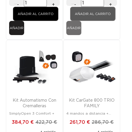
-
+
-
+
AÑADIR AL CARRITO
AÑADIR AL CARRITO
AÑADIR
AÑADIR
Promoción
¡SOLO EN LÍNEA!
Promoción
¡SOLO EN LÍNEA!
Kit Automatismo Con
Kit CarGate 800 TRIO
Cremalleras
FAMILY
SimplyOpen 3 Comfort +
4 mandos a distancia +
teclado
384,70 €
422,70 €
261,70 €
286,70 €