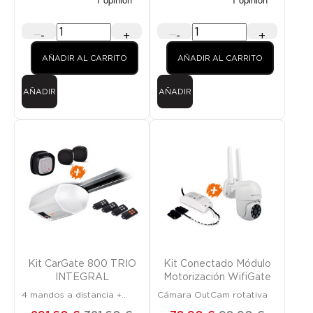
-
+
-
+
AÑADIR AL CARRITO
AÑADIR AL CARRITO
AÑADIR
AÑADIR
Promoción
¡SOLO EN LÍNEA!
Promoción
¡SOLO EN LÍNEA!
Kit CarGate 800 TRIO
Kit Conectado Módulo
INTEGRAL
Motorización WifiGate
4 mandos a distancia +
Cámara OutCam rotativa
teclado + fotocélulas