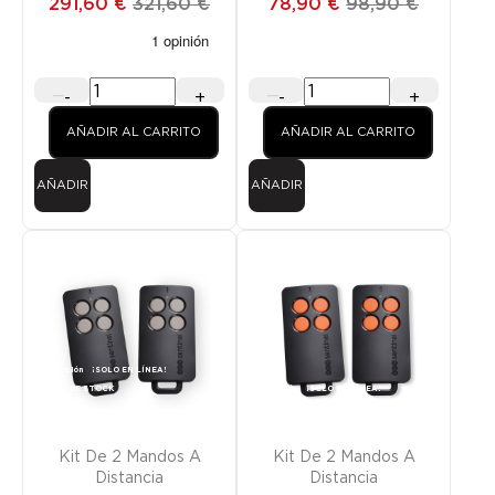
291,60 €
321,60 €
78,90 €
98,90 €
-
+
-
+
AÑADIR AL CARRITO
AÑADIR AL CARRITO
AÑADIR
AÑADIR
Promoción
¡SOLO EN LÍNEA!
FUERA DE STOCK
Promoción
¡SOLO EN LÍNEA!
Kit De 2 Mandos A
Kit De 2 Mandos A
Distancia
Distancia