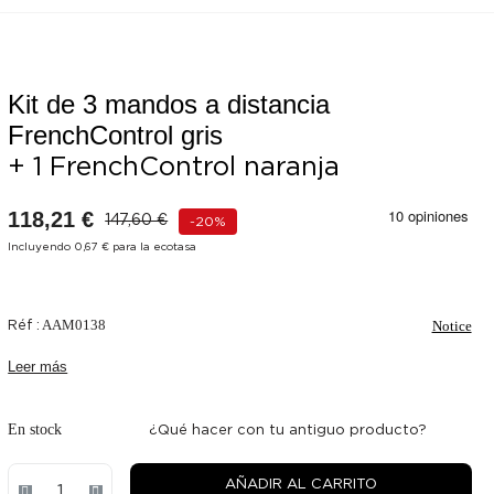
Kit de 3 mandos a distancia
FrenchControl gris
Promoción
¡Solo en
+ 1 FrenchControl naranja
línea!
118,21 €
147,60 €
-20%
Incluyendo 0,67 € para la ecotasa
Réf :
AAM0138
Notice
Leer más
En stock
¿Qué hacer con tu antiguo producto?
AÑADIR AL CARRITO