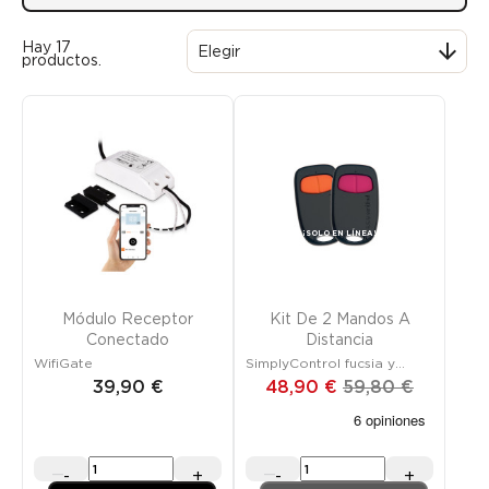
Hay 17

Elegir
productos.
Promoción
¡SOLO EN LÍNEA!
FUERA DE STOCK
Módulo Receptor
Kit De 2 Mandos A
Conectado
Distancia
WifiGate
SimplyControl fucsia y
naranja
39,90 €
48,90 €
59,80 €
-
+
-
+