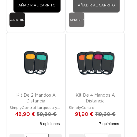
AÑADIR AL CARRITO
AÑADIR AL CARRITO
AÑADIR
AÑADIR
Promoción
¡SOLO EN LÍNEA!
Promoción
¡SOLO EN LÍNEA!
FUERA DE STOCK
FUERA DE STOCK
Kit De 2 Mandos A
Kit De 4 Mandos A
Distancia
Distancia
SimplyControl turquesa y
SimplyControl
amarillo
48,90 €
59,80 €
91,90 €
119,60 €