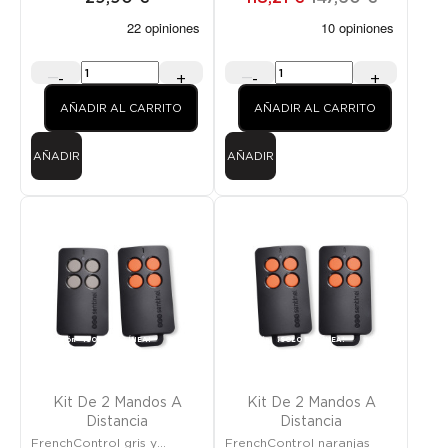
-
+
-
+
AÑADIR AL CARRITO
AÑADIR AL CARRITO
AÑADIR
AÑADIR
Promoción
¡SOLO EN LÍNEA!
Promoción
¡SOLO EN LÍNEA!
Kit De 2 Mandos A
Kit De 2 Mandos A
Distancia
Distancia
FrenchControl gris y
FrenchControl naranjas