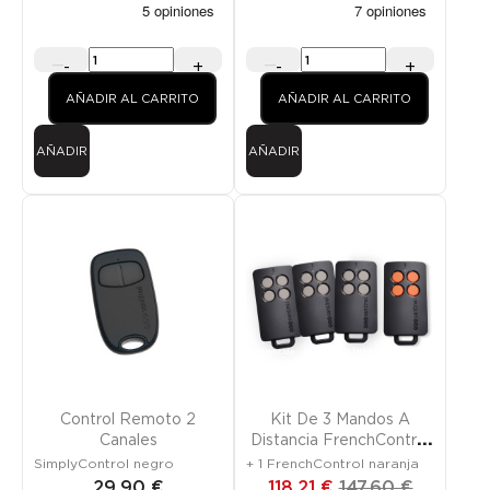
-
+
-
+
AÑADIR AL CARRITO
AÑADIR AL CARRITO
AÑADIR
AÑADIR
Promoción
¡SOLO EN LÍNEA!
Control Remoto 2
Kit De 3 Mandos A
Canales
Distancia FrenchControl
Gris
SimplyControl negro
+ 1 FrenchControl naranja
29,90 €
118,21 €
147,60 €