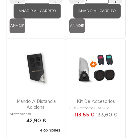
-
+
-
+
AÑADIR AL CARRITO
AÑADIR AL CARRITO
AÑADIR
AÑADIR
Promoción
¡SOLO EN LÍNEA!
Mando A Distancia
Kit De Accesorios
Adicional
Luz + fotocélulas + 2
mandos a distancia
profesional
113,65 €
133,60 €
42,90 €