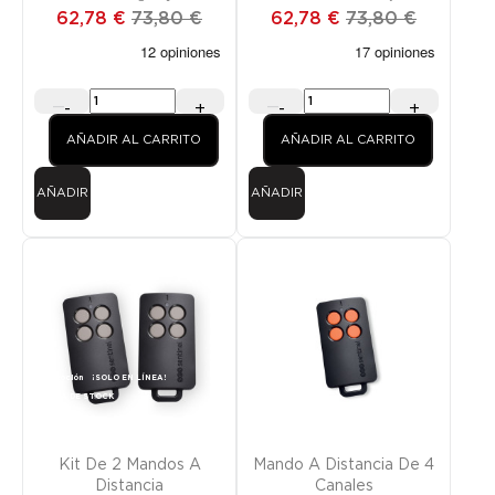
naranja
62,78 €
73,80 €
62,78 €
73,80 €
-
+
-
+
AÑADIR AL CARRITO
AÑADIR AL CARRITO
AÑADIR
AÑADIR
Promoción
¡SOLO EN LÍNEA!
FUERA DE STOCK
Kit De 2 Mandos A
Mando A Distancia De 4
Distancia
Canales