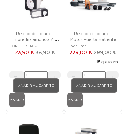
Promoción
FUERA DE STOCK
Promoción
FUERA DE STOCK
Reacondicionado -
Reacondicionado -
Timbre Inalámbrico Y Sin
Motor Puerta Batiente
Pilas Con Enchufe
SONE + BLACK
OpenGate 1
Integrado
23,90 €
38,90 €
229,00 €
299,00 €
-
+
-
+
AÑADIR AL CARRITO
AÑADIR AL CARRITO
AÑADIR
AÑADIR