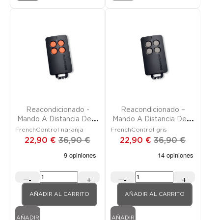
Promoción
FUERA DE STOCK
Promoción
FUERA DE STOCK
Reacondicionado -
Reacondicionado –
Mando A Distancia De 4
Mando A Distancia De 4
Canales
Canales
FrenchControl naranja
FrenchControl gris
22,90 €
36,90 €
22,90 €
36,90 €
-
+
-
+
AÑADIR AL CARRITO
AÑADIR AL CARRITO
AÑADIR
AÑADIR