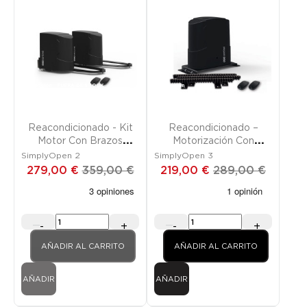
Promoción
FUERA DE STOCK
Promoción
Reacondicionado - Kit
Reacondicionado –
Motor Con Brazos
Motorización Con
Articulados Para Cancela
Cremallera Para Cancela
SimplyOpen 2
SimplyOpen 3
Dos Batientes
Corredera
279,00 €
359,00 €
219,00 €
289,00 €
-
+
-
+
AÑADIR AL CARRITO
AÑADIR AL CARRITO
AÑADIR
AÑADIR