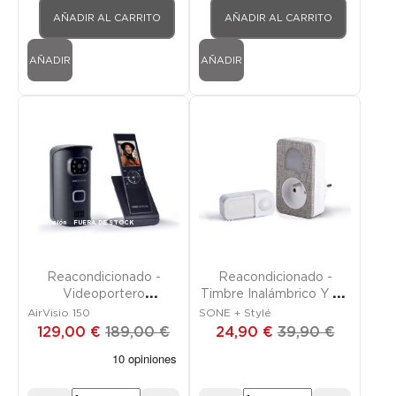
AÑADIR AL CARRITO
AÑADIR AL CARRITO
AÑADIR
AÑADIR
Promoción
FUERA DE STOCK
Promoción
FUERA DE STOCK
Reacondicionado -
Reacondicionado -
Videoportero
Timbre Inalámbrico Y Sin
Inalámbrico
Pilas Enchufable
AirVisio 150
SONE + Stylé
129,00 €
189,00 €
24,90 €
39,90 €