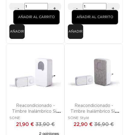
-
+
-
+
AÑADIR AL CARRITO
AÑADIR AL CARRITO
AÑADIR
AÑADIR
Promoción
FUERA DE STOCK
Promoción
FUERA DE STOCK
Reacondicionado -
Reacondicionado -
Timbre Inalámbrico Sin
Timbre Inalámbrico Sin
Pilas
Pilas Enchufable
SONE
SONE Stylé
21,90 €
33,90 €
22,90 €
36,90 €