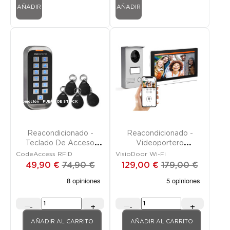
AÑADIR
AÑADIR
Promoción
FUERA DE STOCK
Promoción
FUERA DE STOCK
Reacondicionado -
Reacondicionado -
Teclado De Acceso
Videoportero
RFID Con Placas De
Conectado Con Cable
CodeAccess RFID
VisioDoor Wi-Fi
Proximidad
49,90 €
74,90 €
129,00 €
179,00 €
-
+
-
+
AÑADIR AL CARRITO
AÑADIR AL CARRITO