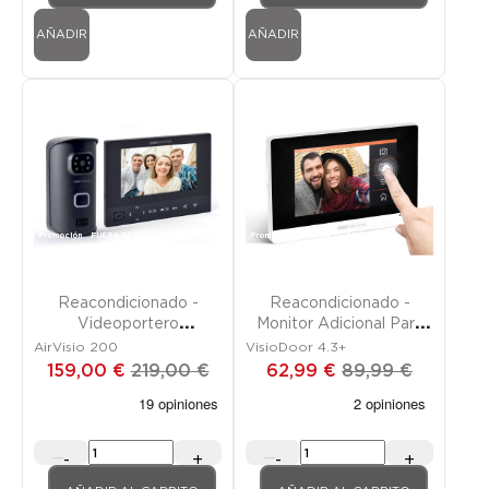
AÑADIR
AÑADIR
Promoción
FUERA DE STOCK
Promoción
FUERA DE STOCK
Reacondicionado -
Reacondicionado -
Videoportero
Monitor Adicional Para
Inalámbrico
Videoportero
AirVisio 200
VisioDoor 4.3+
159,00 €
219,00 €
62,99 €
89,99 €
-
+
-
+