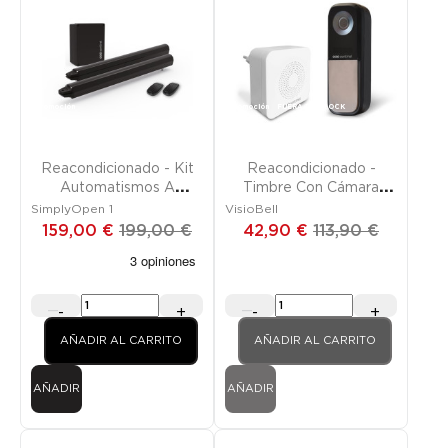
Promoción
Promoción
FUERA DE STOCK
Reacondicionado - Kit
Reacondicionado -
Automatismos A
Timbre Con Cámara
Tornillos Sin Fin Para
Conectado Con Timbre
SimplyOpen 1
VisioBell
Puertas Batientes
Interior
159,00 €
199,00 €
42,90 €
113,90 €
-
+
-
+
AÑADIR AL CARRITO
AÑADIR AL CARRITO
AÑADIR
AÑADIR