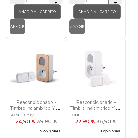
-
+
-
+
AÑADIR AL CARRITO
AÑADIR AL CARRITO
AÑADIR
AÑADIR
Promoción
Promoción
Reacondicionado -
Reacondicionado -
Timbre Inalámbrico Y Sin
Timbre Inalámbrico Y Sin
Pilas Con Enchufe
Pilas Con Enchufe
SONE+ Cosy
SONE +
Integrado
Integrado
24,90 €
39,90 €
22,90 €
36,90 €