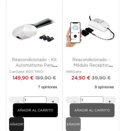
Promoción
Promoción
FUERA DE STOCK
Reacondicionado - Kit
Reacondicionado -
Automatismo Para
Módulo Receptor
Puerta De Garaje
Conectado
CarGate 800 TRIO
WifiGate
149,90 €
189,90 €
24,90 €
39,90 €
-
+
-
+
AÑADIR AL CARRITO
AÑADIR AL CARRITO
AÑADIR
AÑADIR