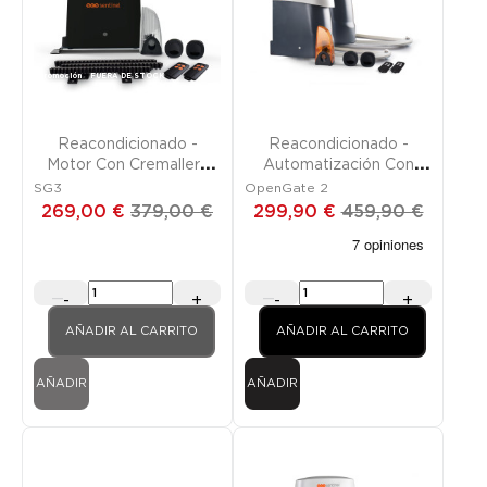
Promoción
FUERA DE STOCK
Promoción
Reacondicionado -
Reacondicionado -
Motor Con Cremallera
Automatización Con
Para Puerta Corredera
Brazo Articulado
SG3
OpenGate 2
269,00 €
379,00 €
299,90 €
459,90 €
-
+
-
+
AÑADIR AL CARRITO
AÑADIR AL CARRITO
AÑADIR
AÑADIR