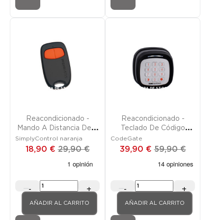
Promoción
FUERA DE STOCK
Promoción
FUERA DE STOCK
Reacondicionado -
Reacondicionado -
Mando A Distancia De 2
Teclado De Código
Canales
Inalámbrico
SimplyControl naranja
CodeGate
18,90 €
29,90 €
39,90 €
59,90 €
-
+
-
+
AÑADIR AL CARRITO
AÑADIR AL CARRITO