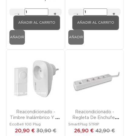
-
+
-
+
AÑADIR AL CARRITO
AÑADIR AL CARRITO
AÑADIR
AÑADIR
Promoción
FUERA DE STOCK
Promoción
FUERA DE STOCK
Reacondicionado -
Reacondicionado -
Timbre Inalámbrico Y Sin
Regleta De Enchufes
Pilas Enchufable
Conectada
EcoBell 100 Plug
SmartPlug STRIP
20,90 €
30,90 €
26,90 €
42,90 €