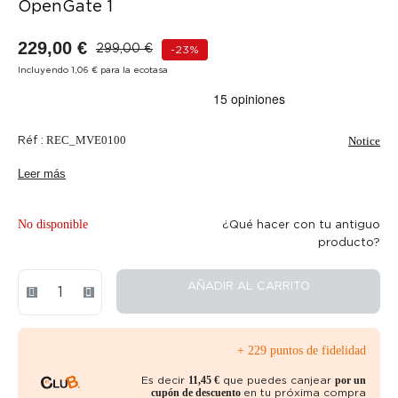
OpenGate 1
229,00 €
299,00 €
-23%
Incluyendo 1,06 € para la ecotasa
Réf :
REC_MVE0100
Notice
Leer más
No disponible
¿Qué hacer con tu antiguo
producto?
AÑADIR AL CARRITO
+ 229 puntos de fidelidad
Es decir
que puedes canjear
11,45 €
por un
en tu próxima compra
cupón de descuento