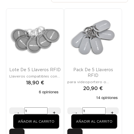
Lote De 5 Llaveros RFID
Pack De 5 Llaveros
RFID
Llaveros compatibles con
videoportero y teclado
para videoportero o
18,90 €
teclado de códigos
20,90 €
-
+
-
+
AÑADIR AL CARRITO
AÑADIR AL CARRITO