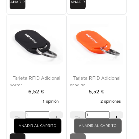
AÑADIR
AÑADIR
¡SOLO EN LÍNEA!
¡SOLO EN LÍNEA!
FUERA DE STOCK
Tarjeta RFID Adicional
Tarjeta RFID Adicional
borrar
añadido
6,52 €
6,52 €
-
+
-
+
AÑADIR AL CARRITO
AÑADIR AL CARRITO