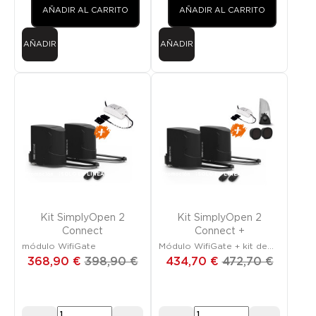
AÑADIR AL CARRITO
AÑADIR AL CARRITO
AÑADIR
AÑADIR
Promoción
¡SOLO EN LÍNEA!
Promoción
¡SOLO EN LÍNEA!
Kit SimplyOpen 2
Kit SimplyOpen 2
Connect
Connect +
módulo WifiGate
Módulo WifiGate + kit de
seguridad
368,90 €
398,90 €
434,70 €
472,70 €