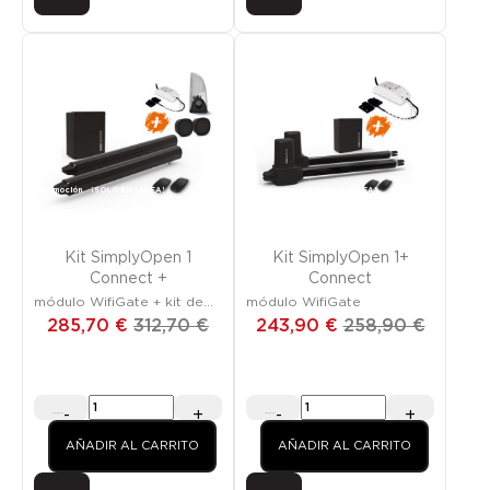
Promoción
¡SOLO EN LÍNEA!
Promoción
¡SOLO EN LÍNEA!
Kit SimplyOpen 1
Kit SimplyOpen 1+
Connect +
Connect
módulo WifiGate + kit de
módulo WifiGate
seguridad
285,70 €
312,70 €
243,90 €
258,90 €
-
+
-
+
AÑADIR AL CARRITO
AÑADIR AL CARRITO