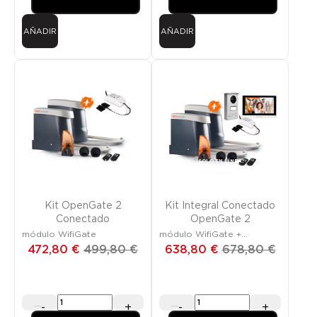
AÑADIR
AÑADIR
Promoción
¡SOLO EN LÍNEA!
Promoción
¡SOLO EN LÍNEA!
Kit OpenGate 2
Kit Integral Conectado
Conectado
OpenGate 2
módulo WifiGate
módulo WifiGate +
VisioDoor Wi-Fi
472,80 €
499,80 €
638,80 €
678,80 €
-
+
-
+