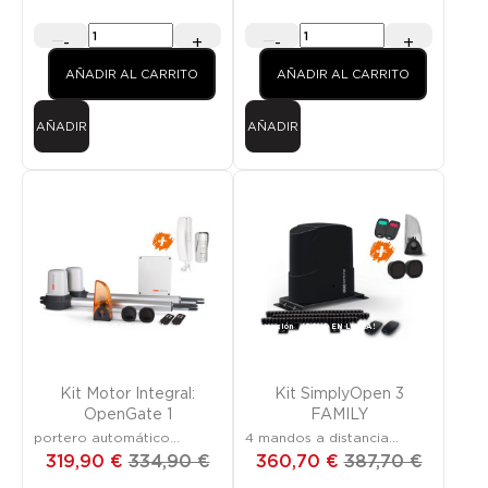
-
+
-
+
AÑADIR AL CARRITO
AÑADIR AL CARRITO
AÑADIR
AÑADIR
Promoción
¡SOLO EN LÍNEA!
Promoción
¡SOLO EN LÍNEA!
Kit Motor Integral:
Kit SimplyOpen 3
OpenGate 1
FAMILY
portero automático
4 mandos a distancia
AudioDoor – para cancela
incluidos
319,90 €
334,90 €
360,70 €
387,70 €