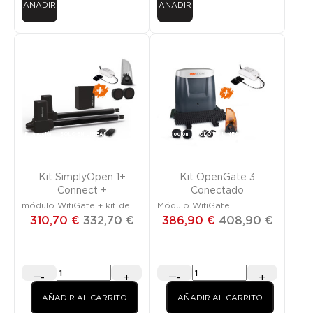
AÑADIR
AÑADIR
Promoción
¡SOLO EN LÍNEA!
Promoción
¡SOLO EN LÍNEA!
Kit SimplyOpen 1+
Kit OpenGate 3
Connect +
Conectado
módulo WifiGate + kit de
Módulo WifiGate
seguridad
310,70 €
332,70 €
386,90 €
408,90 €
-
+
-
+
AÑADIR AL CARRITO
AÑADIR AL CARRITO