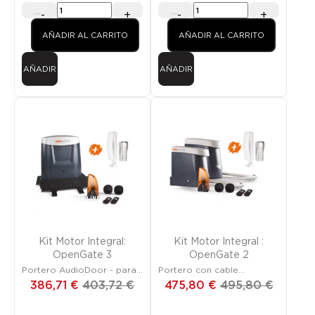
-
+
-
+
AÑADIR AL CARRITO
AÑADIR AL CARRITO
AÑADIR
AÑADIR
Promoción
¡SOLO EN LÍNEA!
Promoción
¡SOLO EN LÍNEA!
Kit Motor Integral:
Kit Motor Integral :
OpenGate 3
OpenGate 2
Portero AudioDoor - para
Portero con cable
cancela
AudioDoor
386,71 €
403,72 €
475,80 €
495,80 €