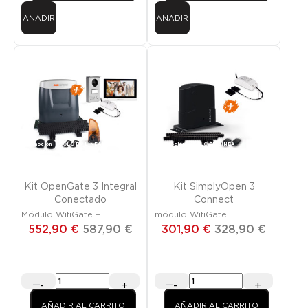
AÑADIR
AÑADIR
Promoción
¡SOLO EN LÍNEA!
Promoción
¡SOLO EN LÍNEA!
Kit OpenGate 3 Integral
Kit SimplyOpen 3
Conectado
Connect
Módulo WifiGate +
módulo WifiGate
VisioDoor Wi-Fi
552,90 €
587,90 €
301,90 €
328,90 €
-
+
-
+
AÑADIR AL CARRITO
AÑADIR AL CARRITO