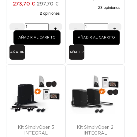
incluidos
273,70 €
297,70 €
-
+
-
+
AÑADIR AL CARRITO
AÑADIR AL CARRITO
AÑADIR
AÑADIR
Promoción
¡SOLO EN LÍNEA!
Promoción
¡SOLO EN LÍNEA!
Kit SimplyOpen 3
Kit SimplyOpen 2
INTEGRAL
INTEGRAL