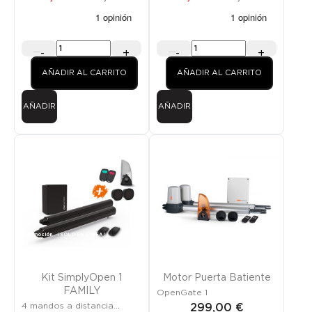
-
+
-
+
AÑADIR AL CARRITO
AÑADIR AL CARRITO
AÑADIR
AÑADIR
Promoción
¡SOLO EN LÍNEA!
Kit SimplyOpen 1
Motor Puerta Batiente
FAMILY
OpenGate 1
4 mandos a distancia
299,00 €