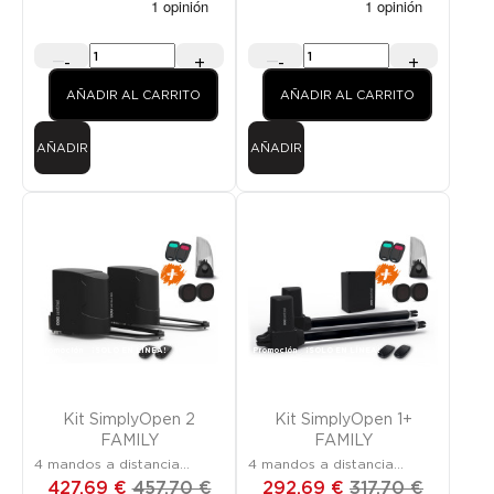
-
+
-
+
AÑADIR AL CARRITO
AÑADIR AL CARRITO
AÑADIR
AÑADIR
Promoción
¡SOLO EN LÍNEA!
Promoción
¡SOLO EN LÍNEA!
Kit SimplyOpen 2
Kit SimplyOpen 1+
FAMILY
FAMILY
4 mandos a distancia
4 mandos a distancia
incluidos
incluidos
427,69 €
457,70 €
292,69 €
317,70 €