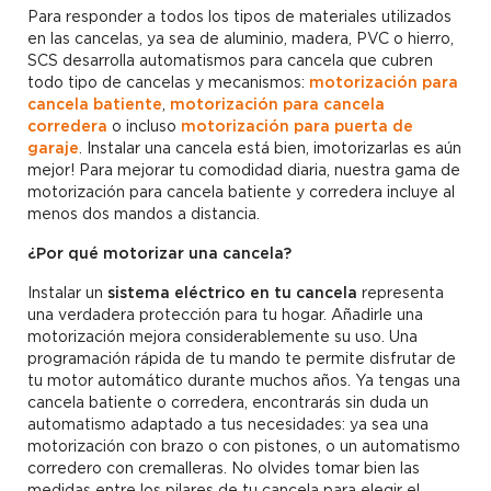
Para responder a todos los tipos de materiales utilizados
en las cancelas, ya sea de aluminio, madera, PVC o hierro,
SCS desarrolla automatismos para cancela que cubren
todo tipo de cancelas y mecanismos:
motorización para
cancela batiente
,
motorización para cancela
corredera
o incluso
motorización para puerta de
garaje
. Instalar una cancela está bien, ¡motorizarlas es aún
mejor! Para mejorar tu comodidad diaria, nuestra gama de
motorización para cancela batiente y corredera incluye al
menos dos mandos a distancia.
¿Por qué motorizar una cancela?
Instalar un
sistema eléctrico en tu cancela
representa
una verdadera protección para tu hogar. Añadirle una
motorización mejora considerablemente su uso. Una
programación rápida de tu mando te permite disfrutar de
tu motor automático durante muchos años. Ya tengas una
cancela batiente o corredera, encontrarás sin duda un
automatismo adaptado a tus necesidades: ya sea una
motorización con brazo o con pistones, o un automatismo
corredero con cremalleras. No olvides tomar bien las
medidas entre los pilares de tu cancela para elegir el