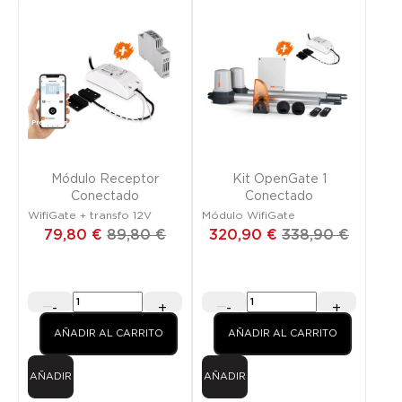
Promoción
¡SOLO EN LÍNEA!
Promoción
¡SOLO EN LÍNEA!
Módulo Receptor
Kit OpenGate 1
Conectado
Conectado
WifiGate + transfo 12V
Módulo WifiGate
79,80 €
89,80 €
320,90 €
338,90 €
-
+
-
+
AÑADIR AL CARRITO
AÑADIR AL CARRITO
AÑADIR
AÑADIR