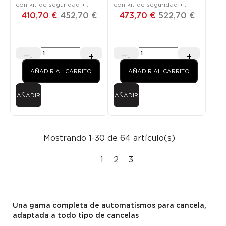
con kit de seguridad +
con kit de seguridad +
VisioFirst 4.3
VisioFirst 4.3
410,70 €
452,70 €
473,70 €
522,70 €
-
+
-
+
AÑADIR AL CARRITO
AÑADIR AL CARRITO
AÑADIR
AÑADIR
Mostrando 1-30 de 64 artículo(s)
1
2
3
Una gama completa de automatismos para cancela,
adaptada a todo tipo de cancelas