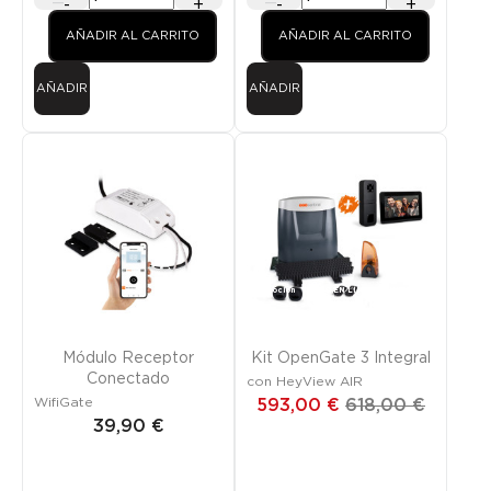
-
+
-
+
AÑADIR AL CARRITO
AÑADIR AL CARRITO
AÑADIR
AÑADIR
Promoción
¡SOLO EN LÍNEA!
NUEVO
Módulo Receptor
Kit OpenGate 3 Integral
Conectado
con HeyView AIR
WifiGate
593,00 €
618,00 €
39,90 €