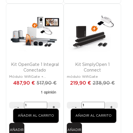
Promoción
¡SOLO EN LÍNEA!
Promoción
¡SOLO EN LÍNEA!
Kit OpenGate 1 Integral
Kit SimplyOpen 1
Conectado
Connect
Módulo WifiGate +
módulo WifiGate
VisioDoor Wi-Fi
487,90 €
517,90 €
219,90 €
238,90 €
-
+
-
+
AÑADIR AL CARRITO
AÑADIR AL CARRITO
AÑADIR
AÑADIR