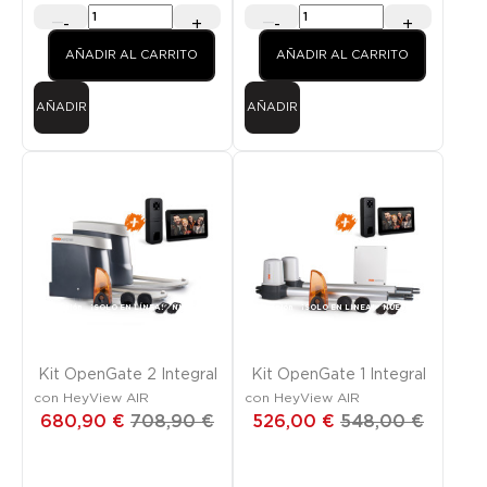
-
+
-
+
AÑADIR AL CARRITO
AÑADIR AL CARRITO
AÑADIR
AÑADIR
Promoción
¡SOLO EN LÍNEA!
NUEVO
Promoción
¡SOLO EN LÍNEA!
NUEVO
Kit OpenGate 2 Integral
Kit OpenGate 1 Integral
con HeyView AIR
con HeyView AIR
680,90 €
708,90 €
526,00 €
548,00 €