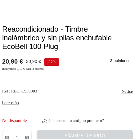
Reacondicionado - Timbre
inalámbrico y sin pilas enchufable
Promoción
EcoBell 100 Plug
20,90 €
30,90 €
-32%
Incluyendo 0,17 € para la ecotasa
Abrir pantalla comp
Réf :
REC_CSF0093
Notice
Leer más
No disponible
¿Qué hacer con tu antiguo producto?
AÑADIR AL CARRITO