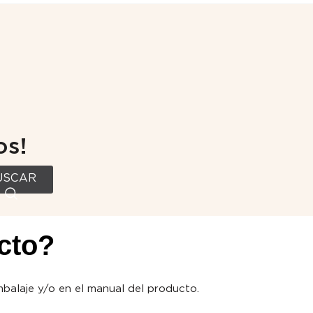
os!
USCAR
ucto?
mbalaje y/o en el manual del producto.