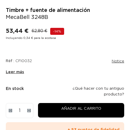
Timbre + fuente de alimentación
MecaBell 3248B
53,44 €
62,80 €
-14%
Incluyendo 0,34 € para la ecotasa
Réf :
CFI0032
Notice
Leer más
En stock
¿Qué hacer con tu antiguo
producto?
AÑADIR AL CARRITO
+ 53 puntos de fidelidad