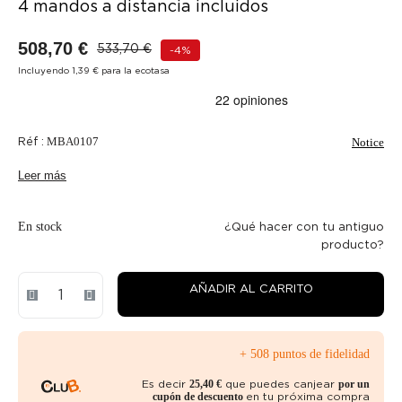
4 mandos a distancia incluidos
508,70 €
533,70 €
-4%
Incluyendo 1,39 € para la ecotasa
Réf :
MBA0107
Notice
Leer más
En stock
¿Qué hacer con tu antiguo
producto?
AÑADIR AL CARRITO
+ 508 puntos de fidelidad
Es decir
que puedes canjear
25,40 €
por un
en tu próxima compra
cupón de descuento