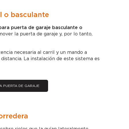
l o basculante
para puerta de garaje basculante o
ver la puerta de garaje y, por lo tanto,
ncia necesaria al carril y un mando a
 distancia. La instalación de este sistema es
A PUERTA DE GARAJE
orredera
sobre rieles que la guían lateralmente