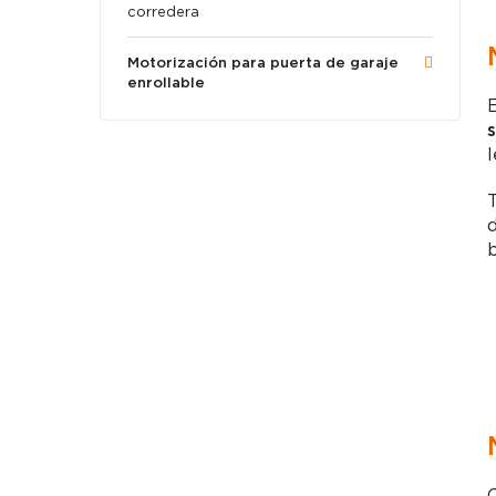
corredera
Motorización para puerta de garaje
enrollable
E
s
l
T
d
b
C