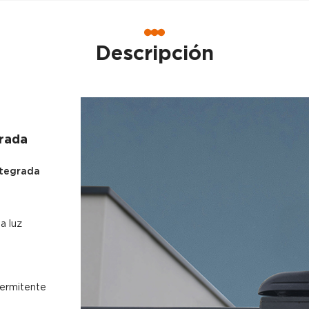
Descripción
grada
ntegrada
a luz
termitente