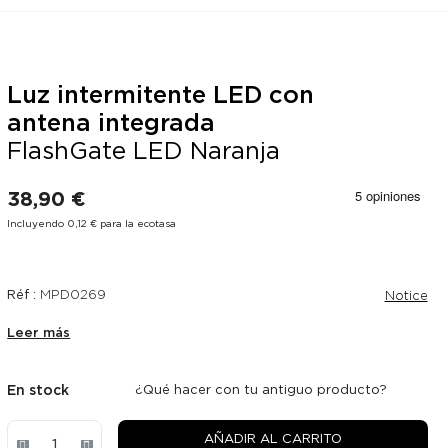
Luz intermitente LED con
antena integrada
¡Solo
FlashGate LED Naranja
en
línea!
38,90 €
Incluyendo 0,12 € para la ecotasa
Réf :
MPD0269
Notice
Leer más
En stock
¿Qué hacer con tu antiguo producto?
AÑADIR AL CARRITO