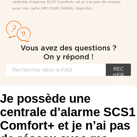
centrale d’alarme SCS1 Comfort+ et je n’ai pas de réseau
avec ma carte SIM (GSM SIGNAL clignote)
Vous avez des questions ?
On y répond !
REC
HER
CHE
R
Je possède une
centrale d’alarme SCS1
Comfort+ et je n’ai pas