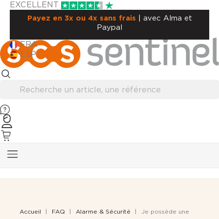
EXCELLENT
Payez en 3x ou 4x sans frais
| avec Alma et
Paypal
FRA
ESP
Accueil
FAQ
Alarme & Sécurité
Je possède une