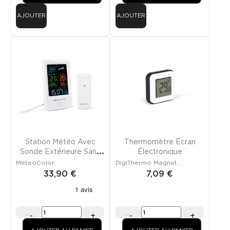
AJOUTER
AJOUTER
Station Météo Avec
Thermomètre Écran
Sonde Extérieure Sans
Électronique
Fil
MeteoColor
DigiThermo Magnet
blanc/noir
33,90 €
7,09 €
-
+
-
+