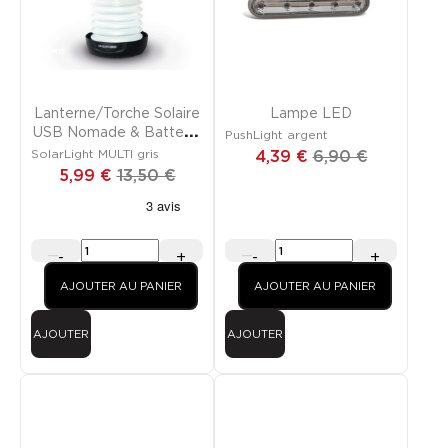
PROMO
PROMO
Lanterne/torche Solaire
Lampe LED
USB Nomade & Batterie
PushLight argent
Externe
SolarLight MULTI gris
4,39 €
6,90 €
5,99 €
13,50 €
-
+
-
+
AJOUTER AU PANIER
AJOUTER AU PANIER
AJOUTER
AJOUTER