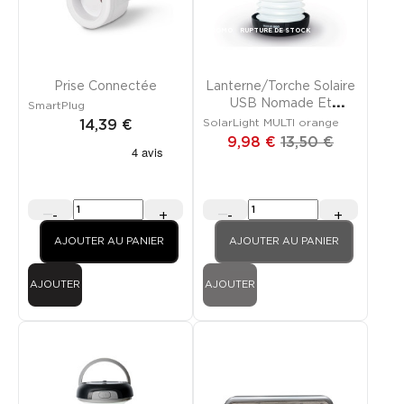
PROMO
RUPTURE DE STOCK
Prise Connectée
Lanterne/torche Solaire
USB Nomade Et
SmartPlug
Batterie Externe
SolarLight MULTI orange
14,39 €
9,98 €
13,50 €
-
+
-
+
AJOUTER AU PANIER
AJOUTER AU PANIER
AJOUTER
AJOUTER