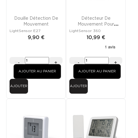
Douille Détection De
Détecteur De
Mouvement
Mouvement Pour
Éclairage Extérieur
LightSensor E27
LightSensor 360
9,90 €
10,99 €
-
+
-
+
AJOUTER AU PANIER
AJOUTER AU PANIER
AJOUTER
AJOUTER