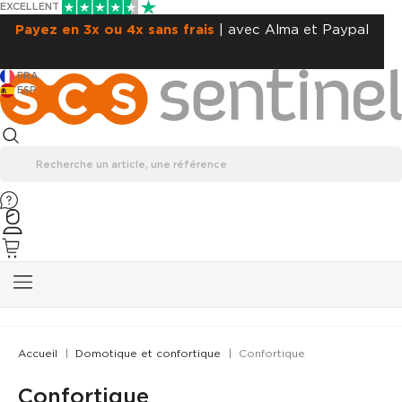
EXCELLENT
Livraison OFFERTE
| en point relais
FRA
ESP
Accueil
Domotique et confortique
Confortique
Confortique