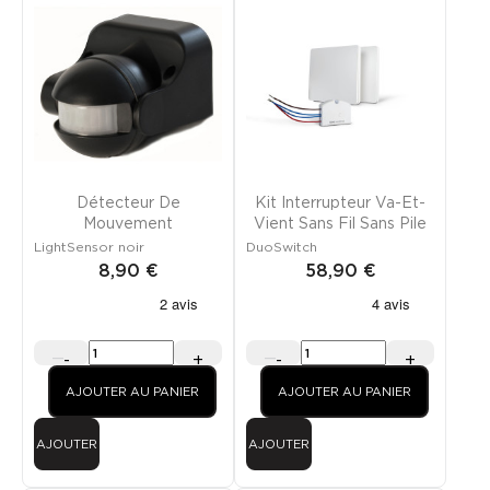
Détecteur De
Kit Interrupteur Va-Et-
Mouvement
Vient Sans Fil Sans Pile
LightSensor noir
DuoSwitch
8,90 €
58,90 €
-
+
-
+
AJOUTER AU PANIER
AJOUTER AU PANIER
AJOUTER
AJOUTER