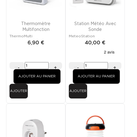
Thermomètre
Station Météo Avec
Multifonction
Sonde
ThermoMulti
MeteoStation
6,90 €
40,00 €
-
+
-
+
AJOUTER AU PANIER
AJOUTER AU PANIER
AJOUTER
AJOUTER