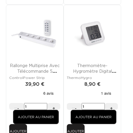
Rallonge Multiprise Avec
Thermomètre-
Télécommande 5
Hygromètre Digital
Canaux
Intérieur
ControlPower Strip
ThermoHygro
39,90 €
8,90 €
-
+
-
+
AJOUTER AU PANIER
AJOUTER AU PANIER
AJOUTER
AJOUTER