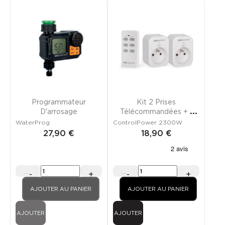
NOUVEAU
RUPTURE DE STOCK
Programmateur
Kit 2 Prises
D'arrosage
Télécommandées + 1
Télécommande
WaterProg
ControlPower 2300W
27,90 €
18,90 €
-
+
-
+
AJOUTER AU PANIER
AJOUTER AU PANIER
AJOUTER
AJOUTER