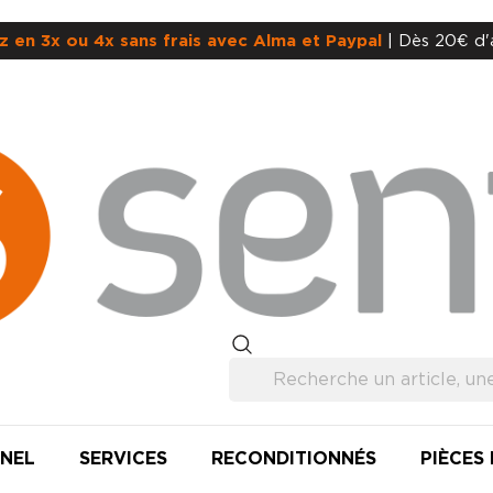
z en 3x ou 4x sans frais avec Alma et Paypal
| Dès 20€ d'
NEL
SERVICES
RECONDITIONNÉS
PIÈCES