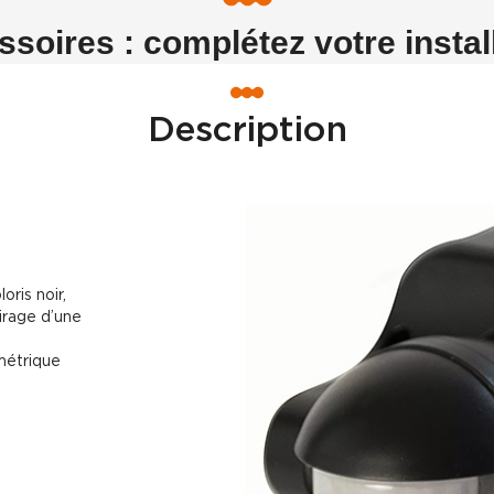
soires : complétez votre instal
Description
oris noir,
irage d’une
métrique