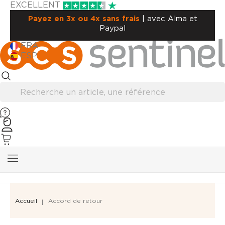
EXCELLENT
Payez en 3x ou 4x sans frais
| avec Alma et
Paypal
FRA
ESP
Accueil
Accord de retour