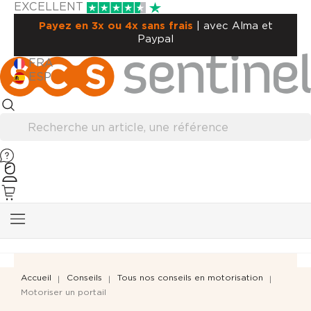
EXCELLENT
Payez en 3x ou 4x sans frais
| avec Alma et
Paypal
FRA
ESP
Accueil
Conseils
Tous nos conseils en motorisation
Motoriser un portail