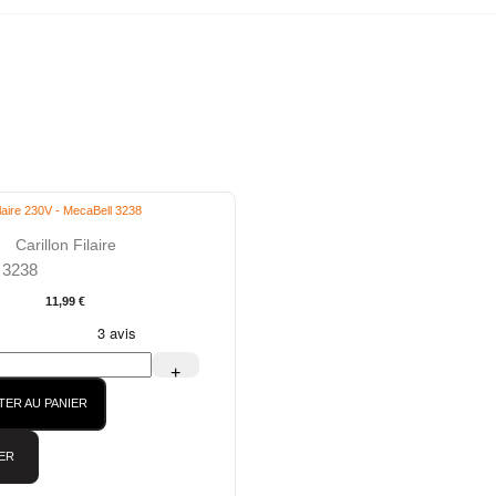
Carillon Filaire
 3238
11,99 €
+
TER AU PANIER
ER