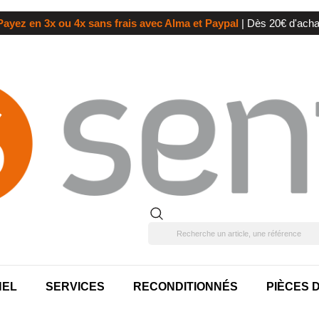
Payez en 3x ou 4x sans frais avec Alma et Paypal
| Dès 20€ d'acha
NEL
SERVICES
RECONDITIONNÉS
PIÈCES 