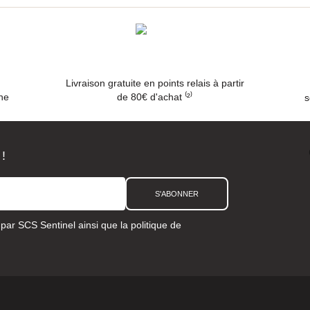
l
Livraison gratuite en points relais à partir
ne
de 80€ d'achat ⁽²⁾
s
 !
S'ABONNER
e par SCS Sentinel ainsi que la
politique de