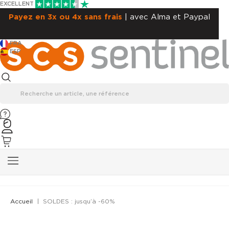
EXCELLENT
Payez en 3x ou 4x sans frais
| avec Alma et Paypal
FRA
ESP
Accueil
SOLDES : jusqu’à -60%