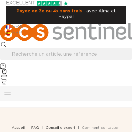
EXCELLENT
Payez en 3x ou 4x sans frais
| avec Alma et
Paypal
FRA
ESP
Accueil
FAQ
Conseil d'expert
Comment contacter