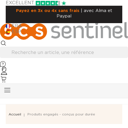
EXCELLENT
Payez en 3x ou 4x sans frais
| avec Alma et
Paypal
FRA
ESP
Accueil
Produits engagés - conçus pour durée