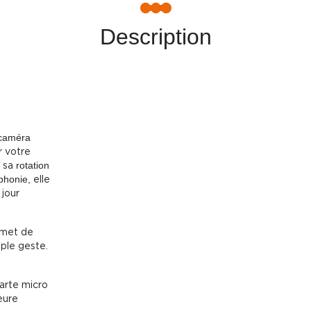
Description
caméra
r votre
sa
rotation
rphonie,
elle
 jour
rmet de
mple geste.
arte micro
eure