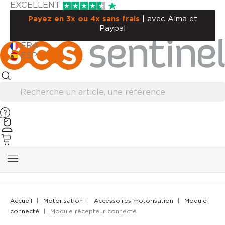
EXCELLENT
Payez en 3x ou 4x sans frais
| avec Alma et
Paypal
FRA
ESP
Accueil
Motorisation
Accessoires motorisation
Module
connecté
Module récepteur connecté