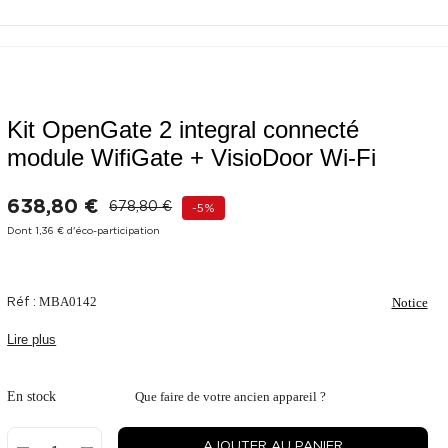
Kit OpenGate 2 integral connecté
module WifiGate + VisioDoor Wi-Fi
638,80 €
678,80 €
-5%
Dont 1,36 € d'éco-participation
Réf :
MBA0142
Notice
Lire plus
En stock
Que faire de votre ancien appareil ?
AJOUTER AU PANIER