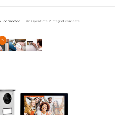
ail connectée
Kit OpenGate 2 integral connecté