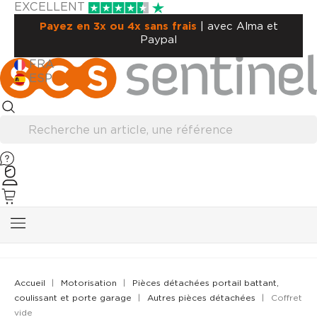
EXCELLENT
Payez en 3x ou 4x sans frais
| avec Alma et
Paypal
FRA
ESP
Accueil
Motorisation
Pièces détachées portail battant,
coulissant et porte garage
Autres pièces détachées
Coffret
vide