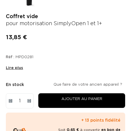
Coffret vide
pour motorisation SimplyOpen 1 et 1+
13,85 €
Réf :
MPD0281
Lire plus
En stock
Que faire de votre ancien appareil ?
AJOUTER AU PANIER
+ 13 points fidélité
Soit
0,65 €
à convertir
en bon de