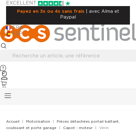
EXCELLENT
Payez en 3x ou 4x sans frais
| avec Alma et
Paypal
FRA
ESP
Accueil
Motorisation
Pièces détachées portail battant,
coulissant et porte garage
Capot - moteur
Vérin