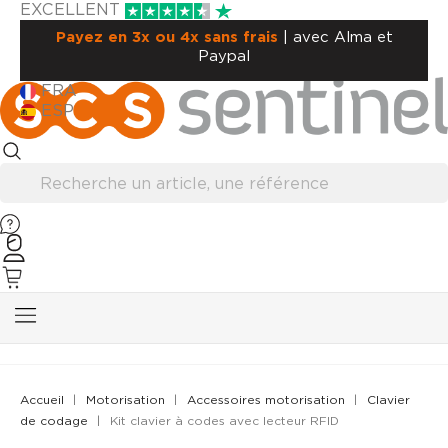
EXCELLENT
Payez en 3x ou 4x sans frais
| avec Alma et
Paypal
FRA
ESP
Accueil
Motorisation
Accessoires motorisation
Clavier
de codage
Kit clavier à codes avec lecteur RFID