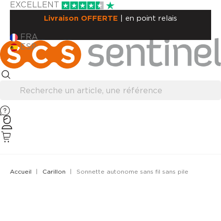
EXCELLENT
Livraison OFFERTE
| en point relais
FRA
ESP
Accueil
Carillon
Sonnette autonome sans fil sans pile