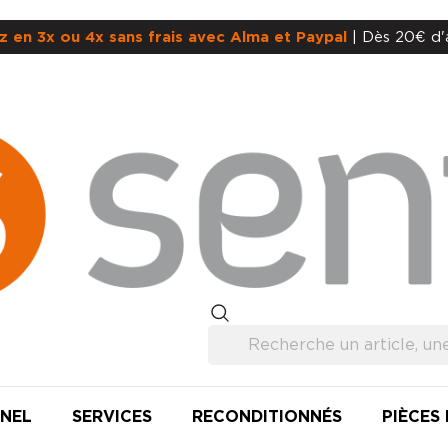
z en 3x ou 4x sans frais avec Alma et Paypal
| Dès 20€ d'
NEL
SERVICES
RECONDITIONNÉS
PIÈCES