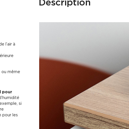
Description
e l’air à
térieure
re ou même
l pour
d’humidité
 exemple, si
re
 pour les