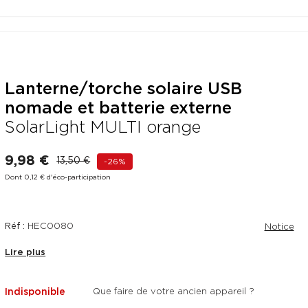
Lanterne/torche solaire USB
nomade et batterie externe
PROMO
SolarLight MULTI orange
9,98 €
13,50 €
-26%
Dont 0,12 € d'éco-participation
Réf :
HEC0080
Notice
Lire plus
Indisponible
Que faire de votre ancien appareil ?