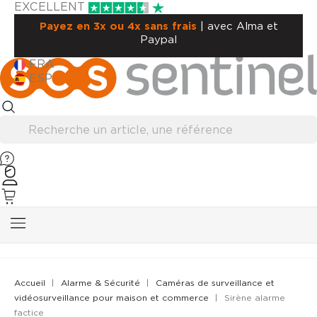
EXCELLENT
Payez en 3x ou 4x sans frais
| avec Alma et
Paypal
FRA
ESP
Accueil
Alarme & Sécurité
Caméras de surveillance et
vidéosurveillance pour maison et commerce
Sirène alarme
factice