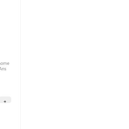
onome
Ans
+