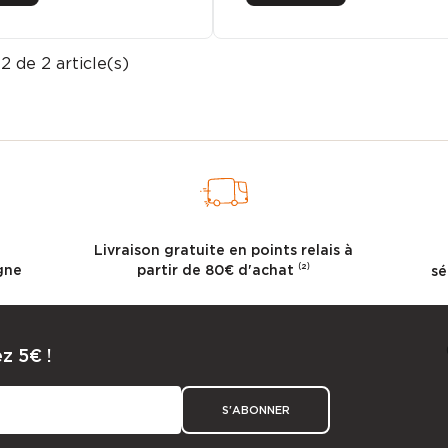
2 de 2 article(s)
l
Livraison gratuite en points relais à
gne
partir de 80€ d'achat ⁽²⁾
sé
z 5€ !
S'ABONNER