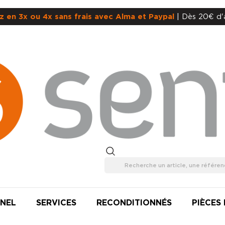
z en 3x ou 4x sans frais avec Alma et Paypal
| Dès 20€ d'
NEL
SERVICES
RECONDITIONNÉS
PIÈCES