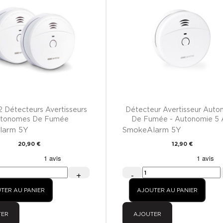
2 Détecteurs Avertisseurs
Détecteur Avertisseur Aut
tonomes De Fumée
De Fumée - Autonomie 5 
larm 5Y
SmokeAlarm 5Y
20,90 €
12,90 €
+
-
TER AU PANIER
AJOUTER AU PANIER
TER
AJOUTER