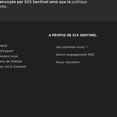
 envoyée par SCS Sentinel ainsi que la
politique
ente
.
A PROPOS DE SCS SENTINEL
lient
Qui sommes-nous ?
 d'expert
Notre engagement RSE
rendez-vous
e de fidélité
Nous rejoindre
ion iSCS Sentinel