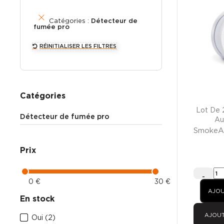
Catégories :
Détecteur de
fumée pro
RÉINITIALISER LES FILTRES
Catégories
Lot De 
Détecteur de fumée pro
Au
SmokeA
Prix
-
0 €
30 €
AJOU
En stock
AJOU
Oui
(2)