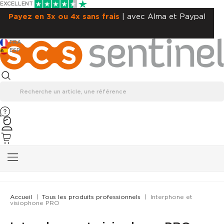
EXCELLENT
Payez en 3x ou 4x sans frais
| avec Alma et Paypal
FRA
ESP
Accueil
Tous les produits professionnels
Interphone et
visiophone PRO