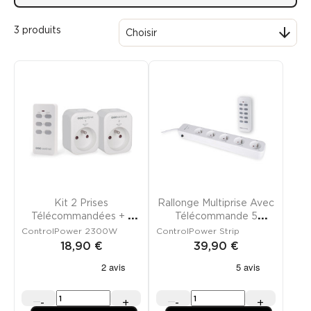
3 produits

Choisir
Kit 2 Prises
Rallonge Multiprise Avec
Télécommandées + 1
Télécommande 5
Télécommande
Canaux
ControlPower 2300W
ControlPower Strip
18,90 €
39,90 €
-
+
-
+