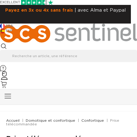
EXCELLENT
Payez en 3x ou 4x sans frais
| avec Alma et Paypal
FRA
ESP
Accueil
Domotique et confortique
Confortique
Prise
télécommandée