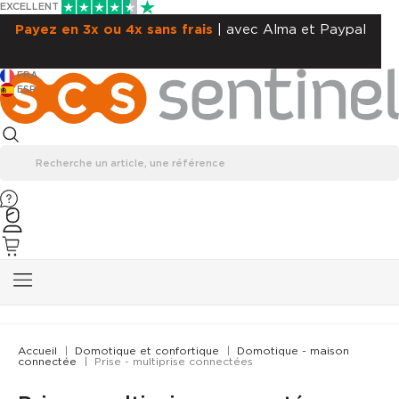
EXCELLENT
Payez en 3x ou 4x sans frais
| avec Alma et Paypal
FRA
ESP
Accueil
Domotique et confortique
Domotique - maison
connectée
Prise - multiprise connectées