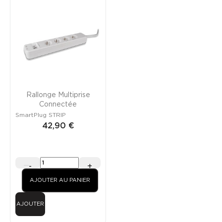
Rallonge Multiprise
Connectée
SmartPlug STRIP
42,90 €
-
+
AJOUTER AU PANIER
AJOUTER