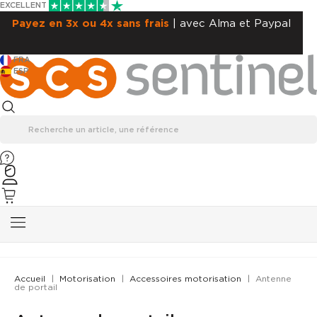
EXCELLENT
Payez en 3x ou 4x sans frais
| avec Alma et Paypal
FRA
ESP
Accueil
Motorisation
Accessoires motorisation
Antenne
de portail