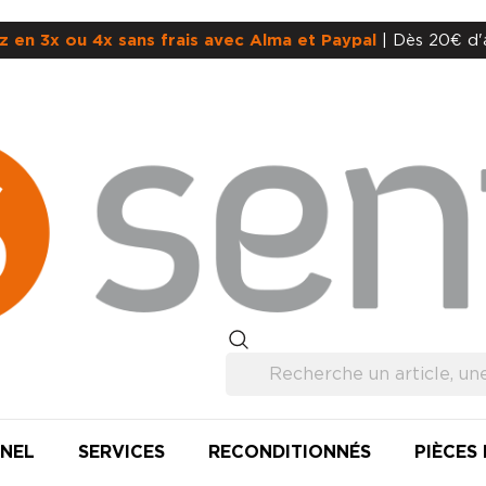
z en 3x ou 4x sans frais avec Alma et Paypal
| Dès 20€ d'
NEL
SERVICES
RECONDITIONNÉS
PIÈCES