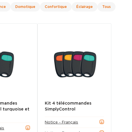
ance
Domotique
Confortique
Éclairage
Tous
ommandes
Kit 4 télécommandes
l turquoise et
SimplyControl
Notice - Français
ais