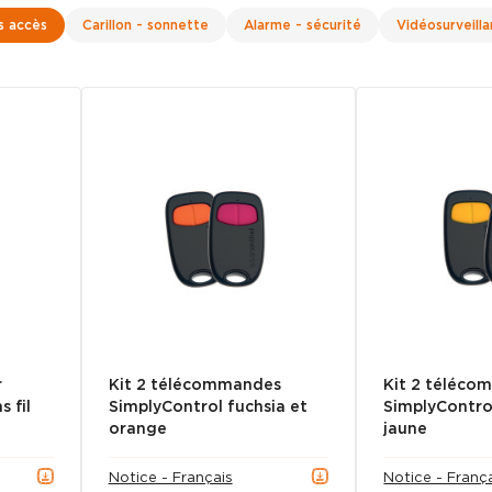
s accès
Carillon - sonnette
Alarme - sécurité
Vidéosurveill
r
Kit 2 télécommandes
Kit 2 téléc
 fil
SimplyControl fuchsia et
SimplyContro
orange
jaune
Notice - Français
Notice - Franç