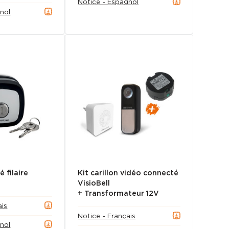
Notice - Espagnol
nol
é filaire
Kit carillon vidéo connecté
VisioBell
+ Transformateur 12V
ais
Notice - Français
nol