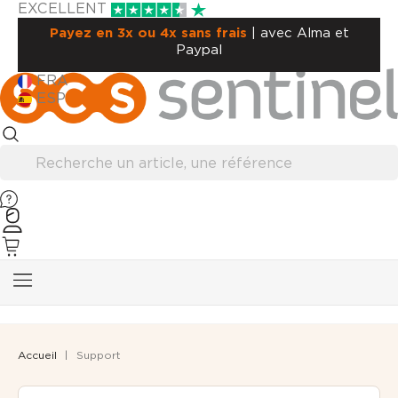
EXCELLENT
Payez en 3x ou 4x sans frais
| avec Alma et
Paypal
FRA
ESP
Accueil
Support