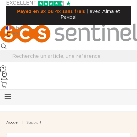
EXCELLENT
Payez en 3x ou 4x sans frais
| avec Alma et
Paypal
FRA
ESP
Accueil
Support