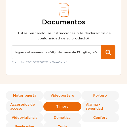
Documentos
¿Estás buscando las instrucciones o la declaración de
conformidad de su producto?
Ejemplo: 3701085200121 o OneGate 1
Motor puerta
Videoportero
Portero
Accesorios de
Alarma -
Timbre
acceso
seguridad
Videovigilancia
Domótica
Confort
Iluminación
Todo